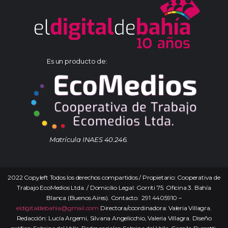
Es un producto de:
Matrícula INAES 40.246.
2022 Copyleft Todos los derechos compartidos / Propietario: Cooperativa de
Trabajo EcoMedios Ltda. / Domicilio Legal: Gorriti 75. Oficina 3. Bahía
Blanca (Buenos Aires). Contacto: 291 4405910 –
eldigitaldebahia@gmail.com
Directora/coordinadora: Valeria Villagra.
Redacción: Lucía Argemi, Silvana Angelicchio, Valeria Villagra. Diseño