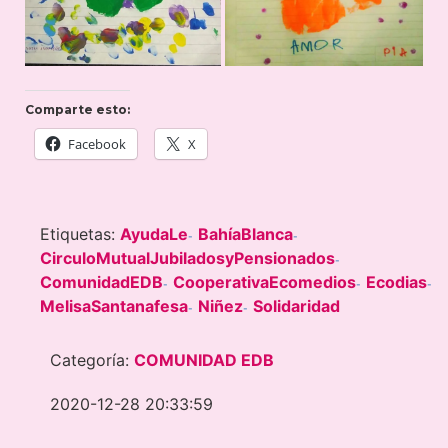
Comparte esto:
Facebook
X
Etiquetas:
AyudaLe
BahíaBlanca
-
-
CirculoMutualJubiladosyPensionados
-
ComunidadEDB
CooperativaEcomedios
Ecodias
-
-
-
MelisaSantanafesa
Niñez
Solidaridad
-
-
Categoría:
COMUNIDAD EDB
2020-12-28 20:33:59