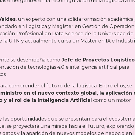
ías emergentes en la reconfiguración de la logística a ni
Valdes
, un experto con una sólida formación académica 
cenciado en Logística y Magíster en Gestión de Operacion
icación Profesional en Data Science de la Universidad de
 la UTN y actualmente cursa un Máster en IA e Industr
lmente se desempeña como
Jefe de Proyectos Logístico
ntación de tecnologías 4.0 e inteligencia artificial para
os.
ra comprender el futuro de la logística. Entre ellos, se
inistro en el nuevo contexto global, la aplicación
 y el rol de la Inteligencia Artificial
como un motor
s y las oportunidades que se presentan para el ecosistem
e, se proyectará una mirada hacia el futuro, explorando 
los datos y la aparición de nuevos modelos de negocio en 