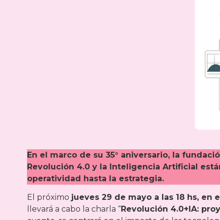
En el marco de su 35° aniversario, la fundaci
Revolución 4.0 y la Inteligencia Artificial es
operatividad hasta la estrategia.
El próximo
jueves 29 de mayo a las 18 hs, en e
llevará a cabo la charla “
Revolución 4.0+IA: proy