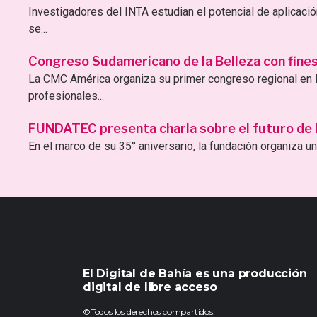
Investigadores del INTA estudian el potencial de aplicac
se...
Congreso Sudamericano de la Belleza con fines 
La CMC América organiza su primer congreso regional en B
profesionales...
FUNDATEC presenta charla sobre el futuro de la 
En el marco de su 35° aniversario, la fundación organiza una
El Digital de Bahía es una producción
digital de libre acceso
©Todos los derechos compartidos.