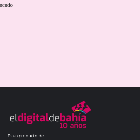
escado
Es un producto de: