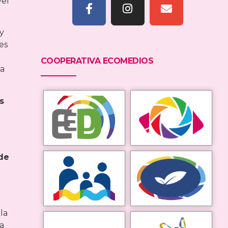
vel
y
es
COOPERATIVA ECOMEDIOS
ia
s
 de
a
la
la