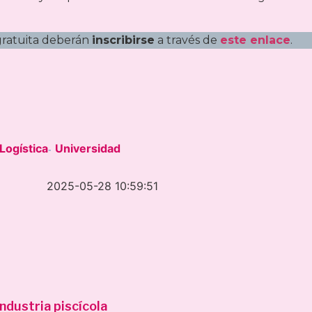
 gratuita deberán
inscribirse
a través de
este enlace
.
Logística
Universidad
-
2025-05-28 10:59:51
ndustria piscícola