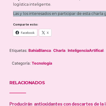
logística inteligente.
Las y los interesados en participar de esta charla
Comparte esto:
Facebook
X
Etiquetas:
BahíaBlanca
Charla
InteligenciaArtifical
-
-
-
Categoría:
Tecnología
RELACIONADOS
Producirán antioxidantes con descartes de la i