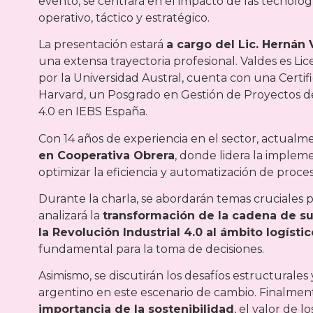
evento, se centrará en el impacto de las tecnolog
operativo, táctico y estratégico.
La presentación estará
a cargo del Lic. Hernán 
una extensa trayectoria profesional. Valdes es Li
por la Universidad Austral, cuenta con una Certif
Harvard, un Posgrado en Gestión de Proyectos de
4.0 en IEBS España.
Con 14 años de experiencia en el sector, actua
en Cooperativa Obrera
, donde lidera la impleme
optimizar la eficiencia y automatización de proces
Durante la charla, se abordarán temas cruciales pa
analizará la
transformación de la cadena de sum
la Revolución Industrial 4.0 al ámbito logístico
fundamental para la toma de decisiones.
Asimismo, se discutirán los desafíos estructurale
argentino en este escenario de cambio. Finalment
importancia de la sostenibilidad
, el valor de 