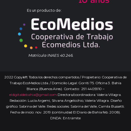
Es un producto de:
Matrícula INAES 40.246.
2022 Copyleft Todos los derechos compartidos / Propietario: Cooperativa de
Trabajo EcoMedios Ltda. / Domicilio Legal: Gorriti 75. Oficina 3. Bahía
Blanca (Buenos Aires). Contacto: 291 4405910 –
eldigitaldebahia@gmail.com
Directora/coordinadora: Valeria Villagra.
Redacción: Lucía Argemi, Silvana Angelicchio, Valeria Villagra. Diseño
gráfico: Sabrina del Valle. Redes sociales: Sabrina del Valle, Camila Bussetti.
Fecha de inicio: nov. 2019 (continuidad El Diario de Bahía feb. 2008).
DNDA: En trámite