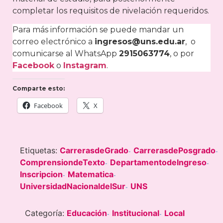
completar los requisitos de nivelación requeridos.
Para más información se puede mandar un
correo electrónico a
ingresos@uns.edu.ar
, o
comunicarse al WhatsApp
2915063774
, o por
Facebook
o
Instagram
.
Comparte esto:
Facebook
X
Etiquetas:
CarrerasdeGrado
CarrerasdePosgrado
-
-
ComprensiondeTexto
DepartamentodeIngreso
-
-
Inscripcion
Matematica
-
-
UniversidadNacionaldelSur
UNS
-
Categoría:
Educación
Institucional
Local
-
-