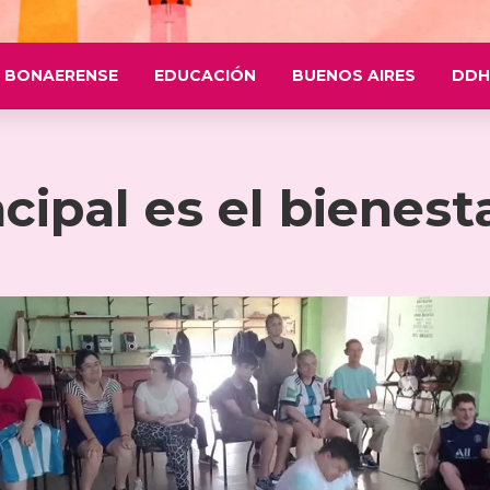
 BONAERENSE
EDUCACIÓN
BUENOS AIRES
DDH
ncipal es el bienest