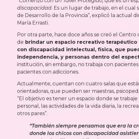
“
Comenzó con un Taller Protegido, que es un esp
discapacidad
. Es un lugar de trabajo, en el cual
de Desarrollo de la Provincia”, explicó la actual d
María Errasti.
Por otra parte, hace doce años se creó el Centro d
de
brindar un espacio recreativo terapéutico 
con discapacidad intelectual, física, que pu
independencia, y personas dentro del espect
institución, sin embargo, no trabaja con pacientes 
pacientes con adicciones.
Actualmente, cuentan con cuatro salas que está
orientadoras, que pueden ser maestras, psicopeda
“El objetivo es tener un espacio donde se trabaj
personal, las actividades de la vida diaria, la recr
otros pares”.
“También siempre pensamos que era la cre
donde los chicos con discapacidad asistie