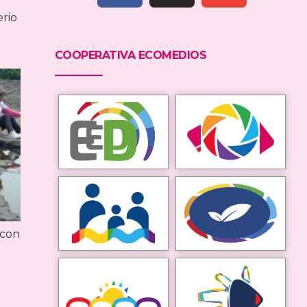
erio
COOPERATIVA ECOMEDIOS
 con