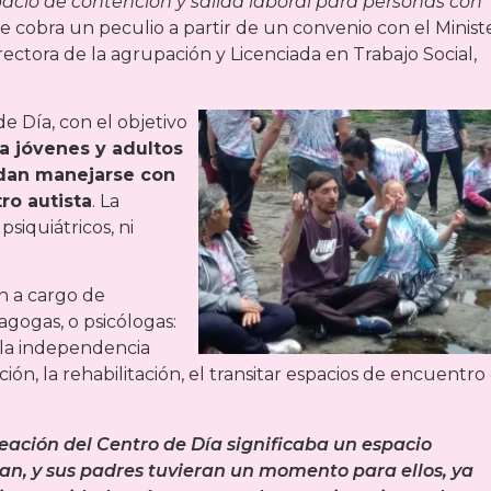
acio de contención y salida laboral para personas con
 se cobra un peculio a partir de un convenio con el Minist
irectora de la agrupación y Licenciada en Trabajo Social,
e Día, con el objetivo
a jóvenes y adultos
edan manejarse con
ro autista
. La
psiquiátricos, ni
n a cargo de
gogas, o psicólogas:
e la independencia
eación, la rehabilitación, el transitar espacios de encuentro
ación del Centro de Día significaba un espacio
ran, y sus padres tuvieran un momento para ellos, ya