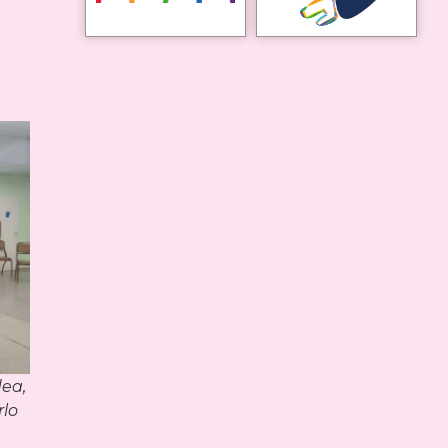
dea,
rlo