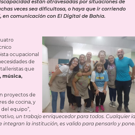
discapacidad están atravesadas por situaciones de
chas veces sea dificultosa, o haya que ir corriendo
ti, en comunicación con
El Digital de Bahía
.
cuatro
cnico
ista ocupacional
necesidades de
 talleristas que
, música,
 en proyectos de
eres de cocina, y
 del equipo”,
rativo, un trabajo enriquecedor para todos. Cualquier i
 integran la institución, es valido para pensarlo y pone