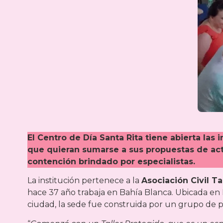
El Centro de Día Santa Rita tiene abierta las
que quieran sumarse a sus propuestas de act
contención brindado por especialistas.
La institución pertenece a la
Asociación Civil Ta
hace 37 año trabaja en Bahía Blanca. Ubicada en 
ciudad, la sede fue construida por un grupo de 