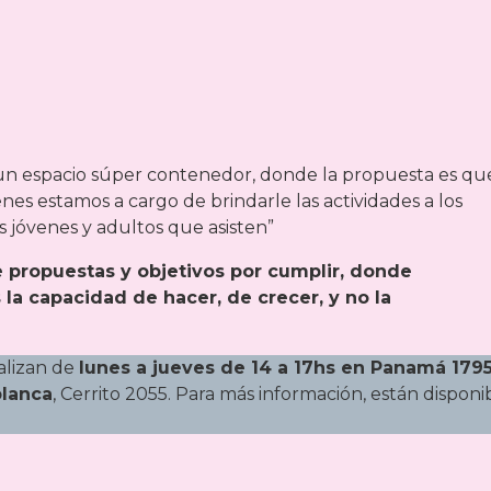
 “un espacio súper contenedor, donde la propuesta es qu
es estamos a cargo de brindarle las actividades a los
os jóvenes y adultos que asisten”
de propuestas y objetivos por cumplir, donde
la capacidad de hacer, de crecer, y no la
ealizan de
lunes a jueves de 14 a 17hs en Panamá 179
blanca
, Cerrito 2055. Para más información, están disponi