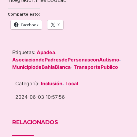
integrador, Inés Bouzat.
Comparte esto:
Facebook
X
Etiquetas:
Apadea
-
AsociaciondePadresdePersonasconAutismo
-
MunicipiodeBahiaBlanca
TransportePublico
-
Categoría:
Inclusión
Local
-
2024-06-03 10:57:56
RELACIONADOS