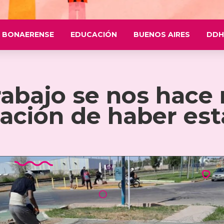
 BONAERENSE
EDUCACIÓN
BUENOS AIRES
DDH
abajo se nos hace m
ación de haber es