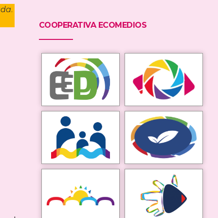
tda
.
COOPERATIVA ECOMEDIOS