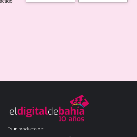
escado
Es un producto de: