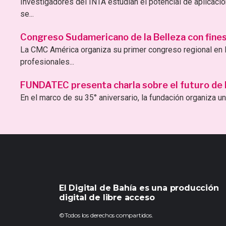
Investigadores del INTA estudian el potencial de aplicac
se...
Congreso Sudamericano de la Belleza con fines 
La CMC América organiza su primer congreso regional en B
profesionales...
FUNDATEC presenta charla sobre el futuro de la 
En el marco de su 35° aniversario, la fundación organiza una
El Digital de Bahía es una producción
digital de libre acceso
©Todos los derechos compartidos.