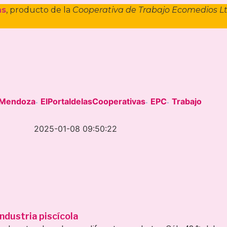
as
, producto de la
Cooperativa de Trabajo Ecomedios L
eMendoza
ElPortaldelasCooperativas
EPC
Trabajo
-
-
-
2025-01-08 09:50:22
ndustria piscícola