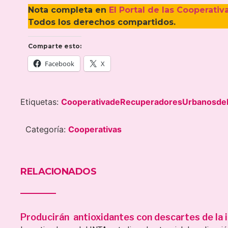
Nota completa en
El Portal de las Cooperativ
Todos los derechos compartidos.
Comparte esto:
Facebook
X
Etiquetas:
CooperativadeRecuperadoresUrbanosd
Categoría:
Cooperativas
RELACIONADOS
Producirán antioxidantes con descartes de la i