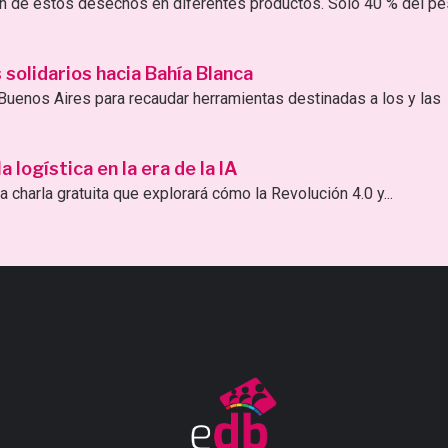
ión de estos desechos en diferentes productos. Sólo 40 % del p
solidarios hacia Bahía Blanca
uenos Aires para recaudar herramientas destinadas a los y las
logística en la era de la IA
 charla gratuita que explorará cómo la Revolución 4.0 y...