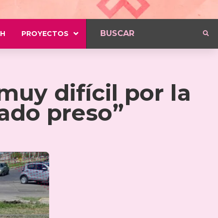
H
PROYECTOS
uy difícil por la
tado preso”