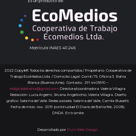
Es un producto de:
Matrícula INAES 40.246.
2022 Copyleft Todos los derechos compartidos / Propietario: Cooperativa de
Trabajo EcoMedios Ltda. / Domicilio Legal: Gorriti 75. Oficina 3. Bahía
Blanca (Buenos Aires). Contacto: 291 4405910 –
eldigitaldebahia@gmail.com
Directora/coordinadora: Valeria Villagra.
Redacción: Lucía Argemi, Silvana Angelicchio, Valeria Villagra. Diseño
gráfico: Sabrina del Valle. Redes sociales: Sabrina del Valle, Camila Bussetti.
Fecha de inicio: nov. 2019 (continuidad El Diario de Bahía feb. 2008).
DNDA: En trámite
Desarrollado por
Puro Web Design.