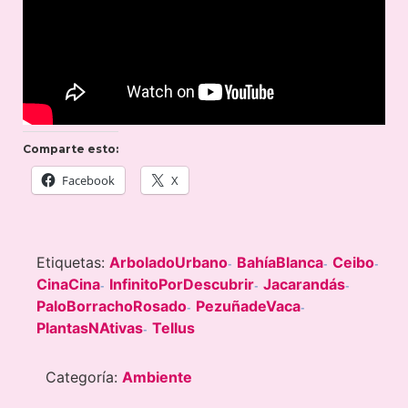
Comparte esto:
Facebook
X
Etiquetas:
ArboladoUrbano
BahíaBlanca
Ceibo
-
-
-
CinaCina
InfinitoPorDescubrir
Jacarandás
-
-
-
PaloBorrachoRosado
PezuñadeVaca
-
-
PlantasNAtivas
Tellus
-
Categoría:
Ambiente