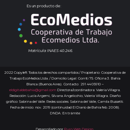
Es un producto de:
Matrícula INAES 40.246.
2022 Copyleft Todos los derechos compartidos / Propietario: Cooperativa de
Trabajo EcoMedios Ltda. / Domicilio Legal: Gorriti 75. Oficina 3. Bahía
Blanca (Buenos Aires). Contacto: 291 4405910 –
eldigitaldebahia@gmail.com
Directora/coordinadora: Valeria Villagra.
Redacción: Lucía Argemi, Silvana Angelicchio, Valeria Villagra. Diseño
gráfico: Sabrina del Valle. Redes sociales: Sabrina del Valle, Camila Bussetti.
Fecha de inicio: nov. 2019 (continuidad El Diario de Bahía feb. 2008).
DNDA: En trámite
Desarrollado por
Puro Web Design.