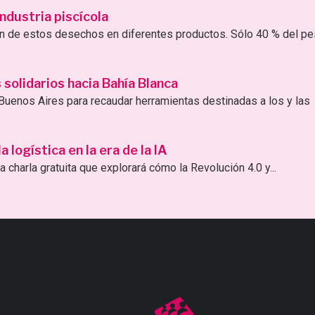
ndustria piscícola
ión de estos desechos en diferentes productos. Sólo 40 % del p
solidarios hacia Bahía Blanca
uenos Aires para recaudar herramientas destinadas a los y las
logística en la era de la IA
 charla gratuita que explorará cómo la Revolución 4.0 y...