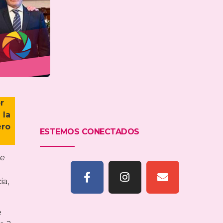
r
 la
ero
ESTEMOS CONECTADOS
de
ia,
e