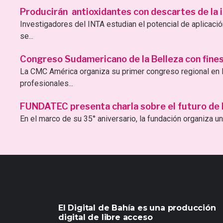
Producirán antioxidantes con descartes de la i
Investigadores del INTA estudian el potencial de aplicac
se...
Congreso Sudamericano de la Belleza con fines 
La CMC América organiza su primer congreso regional en B
profesionales...
FUNDATEC presenta charla sobre el futuro de la 
En el marco de su 35° aniversario, la fundación organiza una
El Digital de Bahía es una producción
digital de libre acceso