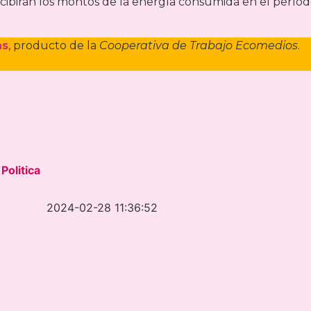
rcibirán los montos de la energía consumida en el períod
as
, producto de la
Cooperativa de Trabajo Ecomedios
.
Politica
2024-02-28 11:36:52