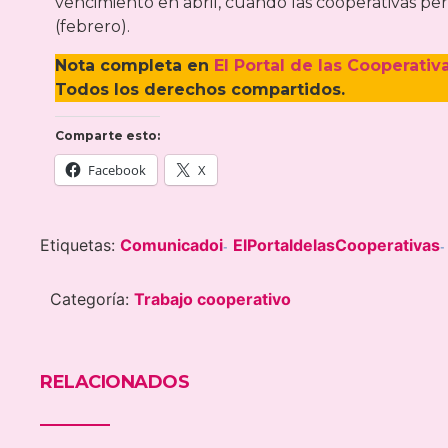
vencimiento en abril, cuando las cooperativas pe
(febrero).
Nota completa en
El Portal de las Cooperativ
Todos los derechos compartidos.
Comparte esto:
Facebook
X
Etiquetas:
Comunicadoi
ElPortaldelasCooperativas
-
-
Categoría:
Trabajo cooperativo
RELACIONADOS