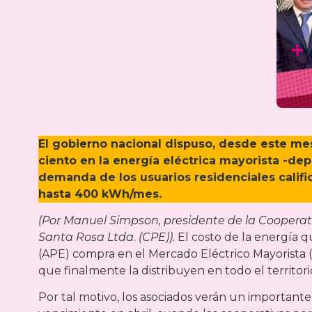
El gobierno nacional dispuso, desde este mes
ciento en la energía eléctrica mayorista -dep
demanda de los usuarios residenciales calif
hasta 400 kWh/mes.
(Por Manuel Simpson, presidente de la Cooperativ
Santa Rosa Ltda. (CPE)).
El costo de la energía q
(APE) compra en el Mercado Eléctrico Mayorista (
que finalmente la distribuyen en todo el territori
Por tal motivo, los asociados verán un important