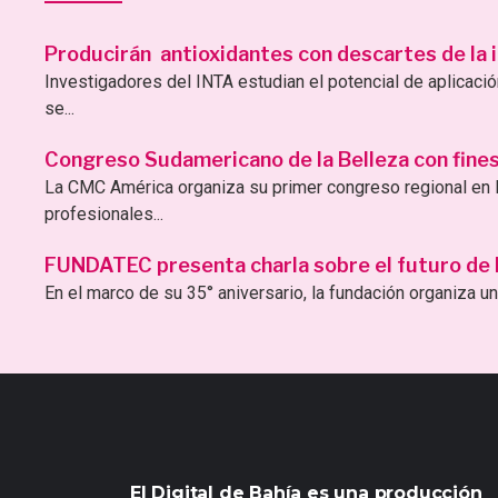
Producirán antioxidantes con descartes de la i
Investigadores del INTA estudian el potencial de aplicac
se...
Congreso Sudamericano de la Belleza con fines 
La CMC América organiza su primer congreso regional en B
profesionales...
FUNDATEC presenta charla sobre el futuro de la 
En el marco de su 35° aniversario, la fundación organiza una
El Digital de Bahía es una producción