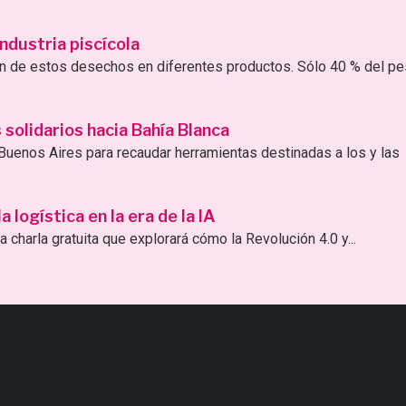
ndustria piscícola
ión de estos desechos en diferentes productos. Sólo 40 % del p
solidarios hacia Bahía Blanca
uenos Aires para recaudar herramientas destinadas a los y las
logística en la era de la IA
 charla gratuita que explorará cómo la Revolución 4.0 y...