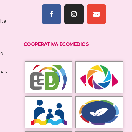
lta
COOPERATIVA ECOMEDIOS
io
nas
á