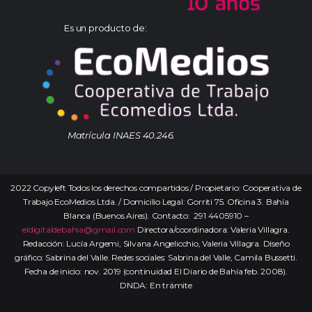
Es un producto de:
Matrícula INAES 40.246.
2022 Copyleft Todos los derechos compartidos / Propietario: Cooperativa de
Trabajo EcoMedios Ltda. / Domicilio Legal: Gorriti 75. Oficina 3. Bahía
Blanca (Buenos Aires). Contacto: 291 4405910 –
eldigitaldebahia@gmail.com
Directora/coordinadora: Valeria Villagra.
Redacción: Lucía Argemi, Silvana Angelicchio, Valeria Villagra. Diseño
gráfico: Sabrina del Valle. Redes sociales: Sabrina del Valle, Camila Bussetti.
Fecha de inicio: nov. 2019 (continuidad El Diario de Bahía feb. 2008).
DNDA: En trámite