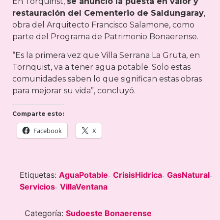
En Torquinst,
se anunció la puesta en valor y
restauración del Cementerio de Saldungaray
,
obra del Arquitecto Francisco Salamone, como
parte del Programa de Patrimonio Bonaerense.
“Es la primera vez que Villa Serrana La Gruta, en
Tornquist, va a tener agua potable. Solo estas
comunidades saben lo que significan estas obras
para mejorar su vida”, concluyó.
Comparte esto:
Facebook
X
Etiquetas:
AguaPotable
CrisisHidrica
GasNatural
-
-
-
Servicios
VillaVentana
-
Categoría:
Sudoeste Bonaerense