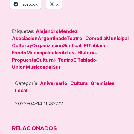
Facebook
X
Etiquetas:
AlejandroMendez
-
AsociacionArgentinadeTeatro
ComediaMunicipal
-
-
CulturayOrganizacionSindical
ElTablado
-
-
FondoMunicipaldelasArtes
HIstoria
-
-
PropuestaCultural
TeatroElTablado
-
-
UnionMusicosdelSur
Categoría:
Aniversario
Cultura
Gremiales
-
-
-
Local
2022-04-14 16:32:22
RELACIONADOS