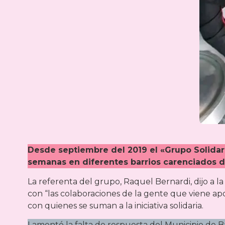
Desde septiembre del 2019 el «Grupo Solidario
semanas en diferentes barrios carenciados de
La referenta del grupo, Raquel Bernardi, dijo a l
con “las colaboraciones de la gente que viene ap
con quienes se suman a la iniciativa solidaria.
Lamentó la falta de respuesta del Municipio de