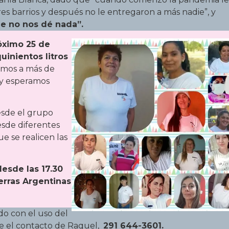
s barrios y después no le entregaron a más nadie”, y
e no nos dé nada”.
óximo 25 de
uinientos litros
emos a más de
s y esperamos
esde el grupo
esde diferentes
ue se realicen las
esde las 17.30
ierras Argentinas
o con el uso del
le el contacto de Raquel,
291 644-3601.