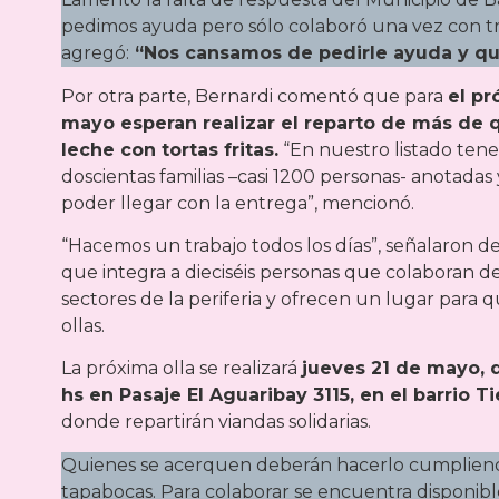
pedimos ayuda pero sólo colaboró una vez con tre
agregó:
“Nos cansamos de pedirle ayuda y qu
Por otra parte, Bernardi comentó que para
el pr
mayo esperan realizar el reparto de más de q
leche con tortas fritas.
“En nuestro listado ten
doscientas familias –casi 1200 personas- anotada
poder llegar con la entrega”, mencionó.
“Hacemos un trabajo todos los días”, señalaron d
que integra a dieciséis personas que colaboran d
sectores de la periferia y ofrecen un lugar para q
ollas.
La próxima olla se realizará
jueves 21 de mayo, d
hs en Pasaje El Aguaribay 3115, en el barrio T
donde repartirán viandas solidarias.
Quienes se acerquen deberán hacerlo cumpliend
tapabocas. Para colaborar se encuentra disponib