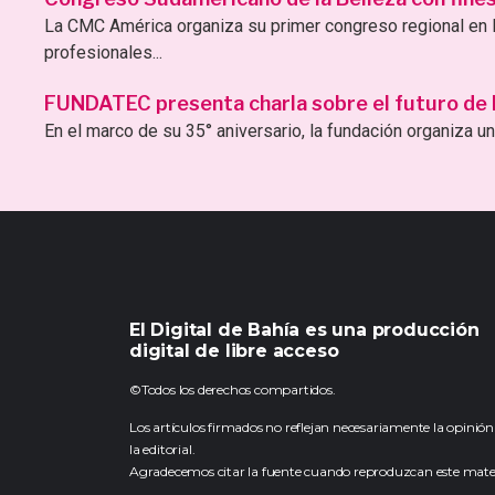
La CMC América organiza su primer congreso regional en B
profesionales...
FUNDATEC presenta charla sobre el futuro de la 
En el marco de su 35° aniversario, la fundación organiza una
El Digital de Bahía es una producción
digital de libre acceso
©Todos los derechos compartidos.
Los artículos firmados no reflejan necesariamente la opinión
la editorial.
Agradecemos citar la fuente cuando reproduzcan este mater