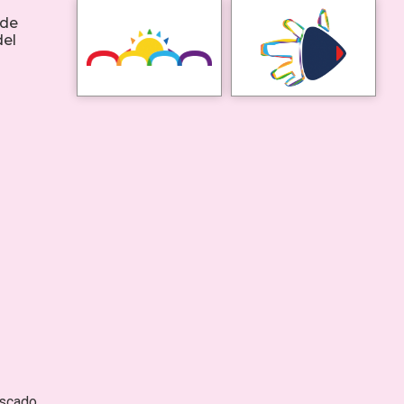
 de
del
escado