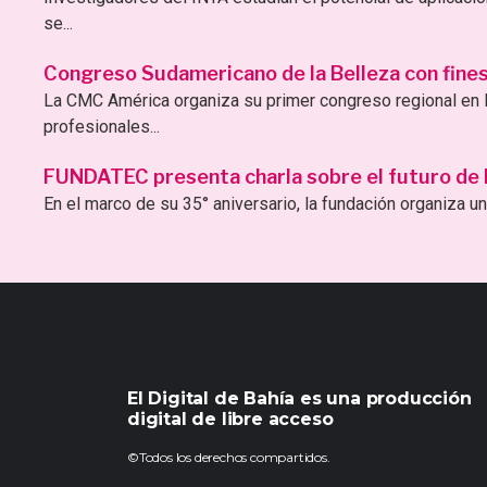
se...
Congreso Sudamericano de la Belleza con fines 
La CMC América organiza su primer congreso regional en B
profesionales...
FUNDATEC presenta charla sobre el futuro de la 
En el marco de su 35° aniversario, la fundación organiza una
El Digital de Bahía es una producción
digital de libre acceso
©Todos los derechos compartidos.