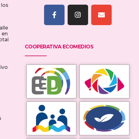
 los
alle
s en
otal
COOPERATIVA ECOMEDIOS
ivo
ó