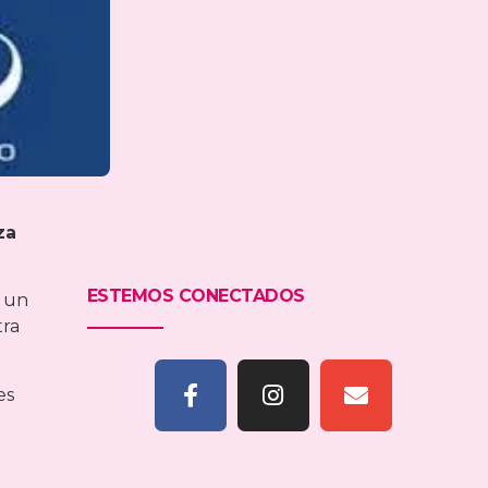
za
ESTEMOS CONECTADOS
r un
tra
es