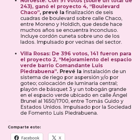
Noroeste:
Con 91 votos (sobre un total de
243), ganó el proyecto 4,
“Boulevard
Chaco”
, prevé la
finalización de seis
cuadras de boulevard sobre calle Chaco,
entre Moreno y Holdich, que desde hace
muchos años se encuentra inconcluso.
Incluye cordón cuneta sobre uno de los
lados. Impulsado por vecinas del sector.
Villa Rosas:
De 396 votos, 141 fueron para
el proyecto 2,
“Mejoramiento del espacio
verde barrio Comandante Luis
Piedrabuena”
. Prevé la
instalación de un
sistema de riego por aspersión y/o por
goteo; colocación de luminaria central;
playón de básquet 3 y un tobogán grande
en el espacio verde ubicado en calle Ángel
Brunel al 1650/1700, entre Tomás Guido y
Estados Unidos. Impulsado por la Sociedad
de Fomento Luis Piedrabuena.
Comparte esto:
Facebook
X