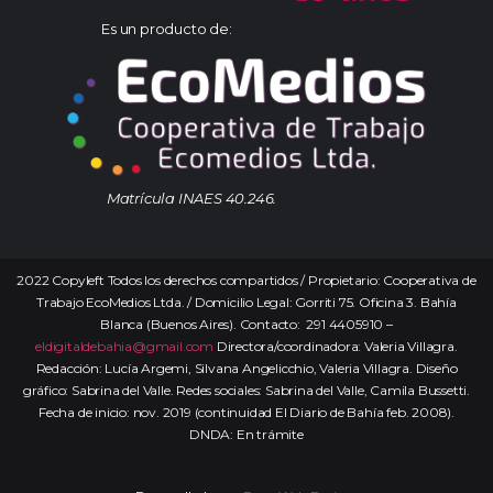
Es un producto de:
Matrícula INAES 40.246.
2022 Copyleft Todos los derechos compartidos / Propietario: Cooperativa de
Trabajo EcoMedios Ltda. / Domicilio Legal: Gorriti 75. Oficina 3. Bahía
Blanca (Buenos Aires). Contacto: 291 4405910 –
eldigitaldebahia@gmail.com
Directora/coordinadora: Valeria Villagra.
Redacción: Lucía Argemi, Silvana Angelicchio, Valeria Villagra. Diseño
gráfico: Sabrina del Valle. Redes sociales: Sabrina del Valle, Camila Bussetti.
Fecha de inicio: nov. 2019 (continuidad El Diario de Bahía feb. 2008).
DNDA: En trámite