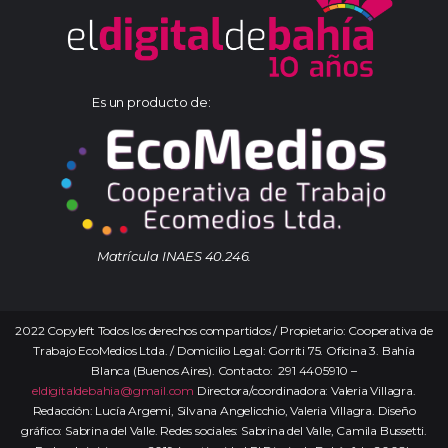
Es un producto de:
Matrícula INAES 40.246.
2022 Copyleft Todos los derechos compartidos / Propietario: Cooperativa de
Trabajo EcoMedios Ltda. / Domicilio Legal: Gorriti 75. Oficina 3. Bahía
Blanca (Buenos Aires). Contacto: 291 4405910 –
eldigitaldebahia@gmail.com
Directora/coordinadora: Valeria Villagra.
Redacción: Lucía Argemi, Silvana Angelicchio, Valeria Villagra. Diseño
gráfico: Sabrina del Valle. Redes sociales: Sabrina del Valle, Camila Bussetti.