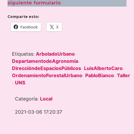
siguiente formulario
Comparte esto:
Facebook
X
Etiquetas:
ArboladoUrbano
-
DepartamentodeAgronomía
-
DireccióndeEspaciosPúblicos
LuisAlbertoCaro
-
-
OrdenamientoForestalUrbano
PabloBianco
Taller
-
-
UNS
-
Categoría:
Local
2021-03-06 17:20:37