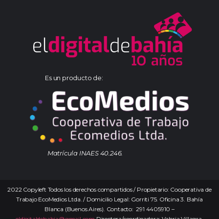
Es un producto de:
Matrícula INAES 40.246.
2022 Copyleft Todos los derechos compartidos / Propietario: Cooperativa de
Trabajo EcoMedios Ltda. / Domicilio Legal: Gorriti 75. Oficina 3. Bahía
Blanca (Buenos Aires). Contacto: 291 4405910 –
eldigitaldebahia@gmail.com
Directora/coordinadora: Valeria Villagra.