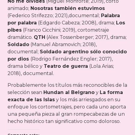
No me olvides
(Miguel Monforte; 2019), corto
animado;
Nosotras también estuvimos
(Federico Strifezzo; 2021),documental;
Palabra
por palabra
(Edgardo Cabeza; 2008), drama;
Los
pibes
(Franco Cicchini; 2019), cortometraje
dramático.
QTH
(Alex Tossenberger; 2017), drama;
Soldado
(Manuel Abramovich; 2018),
documental;
Soldado argentino sólo conocido
por dios
(Rodrigo Fernández Engler; 2017),
drama bélico y
Teatro de guerra
(Lola Arias;
2018), documental.
Probablemente los títulos más reconocibles de la
selección sean
Hundan al Belgrano
y
La forma
exacta de las Islas
y los más arriesgados en su
enfoque los cortometrajes, pero cada uno aporta
una pequeña pieza al gran rompecabezas de un
hecho histórico tan significativo como doloroso.