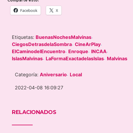
Comparte esto:
Facebook
X
Etiquetas:
BuenasNochesMalvinas
-
CiegosDetrasdelaSombra
CineArPlay
-
-
ElCaminodelEncuentro
Enroque
INCAA
-
-
-
IslasMalvinas
LaFormaExactadelasIslas
Malvinas
-
-
Categoría:
Aniversario
Local
-
2022-04-08 16:09:27
RELACIONADOS