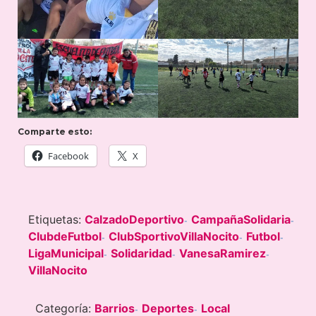
Comparte esto:
Facebook
X
Etiquetas:
CalzadoDeportivo
CampañaSolidaria
-
-
ClubdeFutbol
ClubSportivoVillaNocito
Futbol
-
-
-
LigaMunicipal
Solidaridad
VanesaRamirez
-
-
-
VillaNocito
Categoría:
Barrios
Deportes
Local
-
-