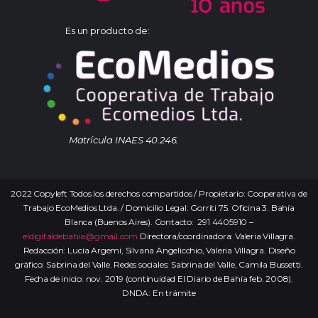
Es un producto de:
Matrícula INAES 40.246.
2022 Copyleft Todos los derechos compartidos / Propietario: Cooperativa de
Trabajo EcoMedios Ltda. / Domicilio Legal: Gorriti 75. Oficina 3. Bahía
Blanca (Buenos Aires). Contacto: 291 4405910 –
eldigitaldebahia@gmail.com
Directora/coordinadora: Valeria Villagra.
Redacción: Lucía Argemi, Silvana Angelicchio, Valeria Villagra. Diseño
gráfico: Sabrina del Valle. Redes sociales: Sabrina del Valle, Camila Bussetti.
Fecha de inicio: nov. 2019 (continuidad El Diario de Bahía feb. 2008).
DNDA: En trámite