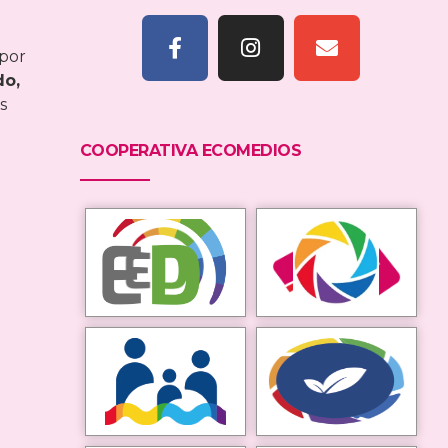
 por
do,
s
COOPERATIVA ECOMEDIOS