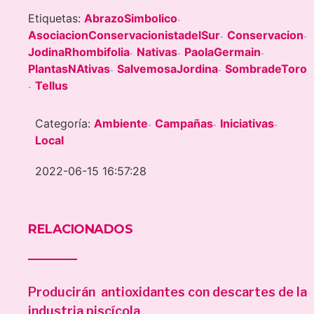
Etiquetas:
AbrazoSimbolico
-
AsociacionConservacionistadelSur
Conservacion
-
-
JodinaRhombifolia
Nativas
PaolaGermain
-
-
-
PlantasNAtivas
SalvemosaJordina
SombradeToro
-
-
Tellus
-
Categoría:
Ambiente
Campañas
Iniciativas
-
-
-
Local
2022-06-15 16:57:28
RELACIONADOS
Producirán antioxidantes con descartes de la
industria piscícola