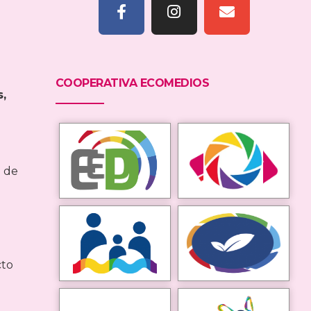
a
COOPERATIVA ECOMEDIOS
s,
l
l de
cto