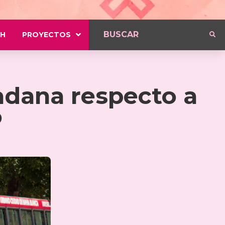
H
PROYECTOS
dadana respecto a
o