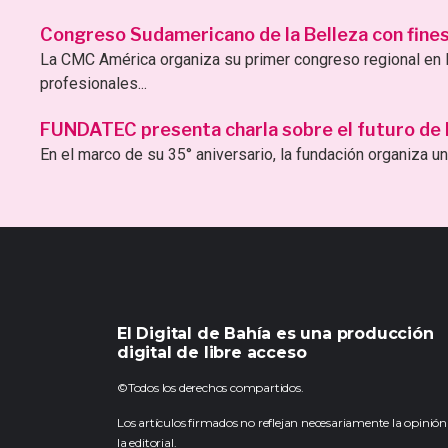
Congreso Sudamericano de la Belleza con fines 
La CMC América organiza su primer congreso regional en B
profesionales...
FUNDATEC presenta charla sobre el futuro de la 
En el marco de su 35° aniversario, la fundación organiza una
El Digital de Bahía es una producción
digital de libre acceso
©Todos los derechos compartidos.
Los artículos firmados no reflejan necesariamente la opinión
la editorial.