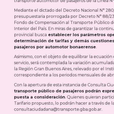
transporte automotor de pasajeros de la Línea N°
Mediante el dictado del Decreto Nacional N° 280/2
presupuestaria prorrogada por Decreto N° 88/23 y 
Fondo de Compensación al Transporte Público d
Interior del País. En miras de garantizar la continu
provincial busca
establecer los parámetros ope
determinación de tarifas y demás cuestiones 
pasajeros por automotor bonaerense
.
Asimismo, con el objeto de equilibrar la ecuación
servicio, será contemplada la variación acumulad
la Región Gran Buenos Aires, relevado por el Inst
correspondiente a los periodos mensuales de abr
Con la apertura de esta instancia de Consulta Ci
transporte público de pasajeros podrán expr
puesta a consideración
. Quienes quieran partic
Tarifario propuesto, lo podrán hacer a través de l
consultaciudadana@transporte.gba.gob.ar.