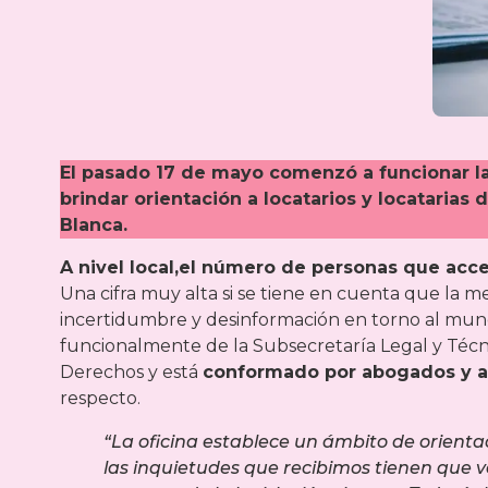
El pasado 17 de mayo comenzó a funcionar la 
brindar orientación a locatarios y locatarias
Blanca.
A nivel local,el número de personas que acced
Una cifra muy alta si se tiene en cuenta que la m
incertidumbre y desinformación en torno al mund
funcionalmente de la Subsecretaría Legal y Técni
Derechos y está
conformado por abogados y a
respecto.
“La oficina establece un ámbito de orienta
las inquietudes que recibimos tienen que v