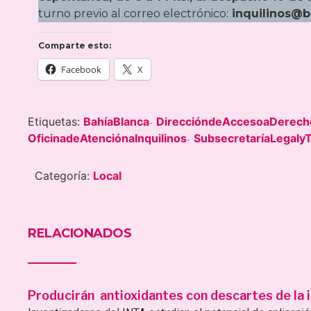
turno previo al correo electrónico:
inquilinos@b
Comparte esto:
Facebook
X
Etiquetas:
BahíaBlanca
DireccióndeAccesoaDerech
-
OficinadeAtenciónaInquilinos
SubsecretaríaLegaly
-
Categoría:
Local
RELACIONADOS
Producirán antioxidantes con descartes de la i