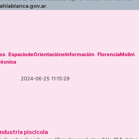
ahiablanca.gov.ar
.
os
EspaciodeOrientacióneInformación
FlorenciaMolini
-
-
-
Técnica
2024-06-25 11:15:29
ndustria piscícola