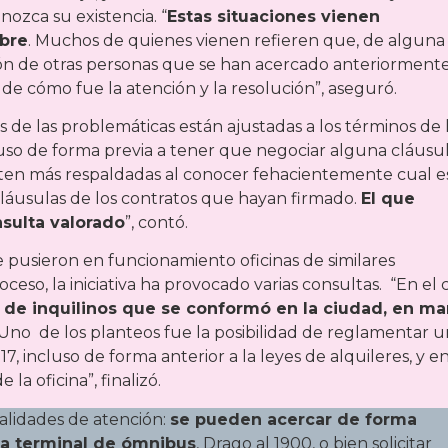
zca su existencia. “
Estas situaciones vienen
mbre
. Muchos de quienes vienen refieren que, de alguna
ión de otras personas que se han acercado anteriormente
 de cómo fue la atención y la resolución”, aseguró.
s de las problemáticas están ajustadas a los términos de 
cluso de forma previa a tener que negociar alguna cláusu
nten más respaldadas al conocer fehacientemente cual es
 cláusulas de los contratos que hayan firmado.
El que
sulta valorado
”, contó.
 pusieron en funcionamiento oficinas de similares
oceso, la iniciativa ha provocado varias consultas. “En el 
 de inquilinos que se conformó en la ciudad, en ma
 Uno de los planteos fue la posibilidad de reglamentar 
, incluso de forma anterior a la leyes de alquileres, y e
a oficina”, finalizó.
dalidades de atención:
se pueden acercar de forma
 la terminal de ómnibus
, Drago al 1900, o bien solicitar