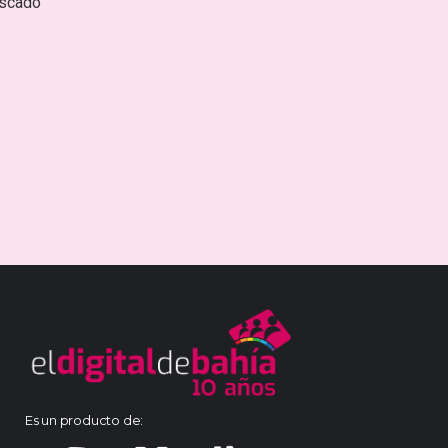
escado
Es un producto de: