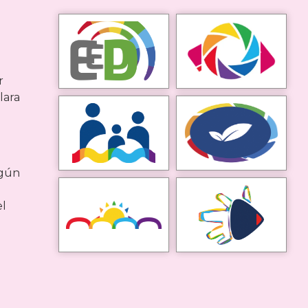
r
lara
lgún
el