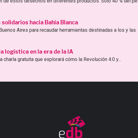
ión de estos desechos en diferentes productos. Sólo 40 % del p
solidarios hacia Bahía Blanca
uenos Aires para recaudar herramientas destinadas a los y las
logística en la era de la IA
 charla gratuita que explorará cómo la Revolución 4.0 y...