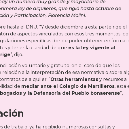
ía hay un número muy grande y mayoritario de
rimera ley de alquileres, que rigió hasta octubre de
ción y Participación, Florencia Molini.
 hasta el DNU. “Y desde diciembre a esta parte rige el
ontón de aspectos vinculados con esos tres momentos, po
egulaciones específicas donde poder obtener en forma c
stos y tener la claridad de que
es la ley vigente al
rige
”, dijo.
iliación voluntario y gratuito, en el caso de que los
 relación a la interpretación de esa normativa o sobre a
ntratos de alquiler. “
Otras herramientas
y recursos a
bilidad de
mediar ante el Colegio de Martilleros
, está 
 Abogados y la Defensoría del Pueblo bonaerense
”,
ación
 de trabajo, ya ha recibido numerosas consultas y