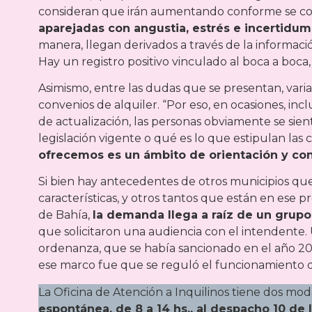
consideran que irán aumentando conforme se cono
aparejadas con angustia, estrés e incertidu
manera, llegan derivados a través de la informac
Hay un registro positivo vinculado al boca a boca,
Asimismo, entre las dudas que se presentan, varia
convenios de alquiler. “Por eso, en ocasiones, in
de actualización, las personas obviamente se sie
legislación vigente o qué es lo que estipulan las
ofrecemos es un ámbito de orientación y con
Si bien hay antecedentes de otros municipios que
características, y otros tantos que están en ese pr
de Bahía,
la demanda llega a raíz de un grupo
que solicitaron una audiencia con el intendente.
ordenanza, que se había sancionado en el año 2017
ese marco fue que se reguló el funcionamiento de l
La Oficina de Atención a Inquilinos tiene dos mo
espontánea, de 8 a 14 hs., al despacho 10 de