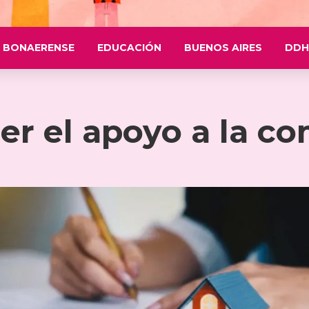
 BONAERENSE
EDUCACIÓN
BUENOS AIRES
DDH
cer el apoyo a la c