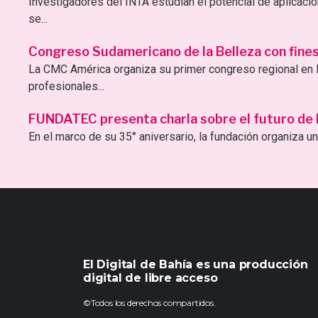
Investigadores del INTA estudian el potencial de aplicac
se...
Congreso Sudamericano de la Belleza con fines 
La CMC América organiza su primer congreso regional en B
profesionales...
FUNDATEC presenta charla sobre el futuro de la 
En el marco de su 35° aniversario, la fundación organiza una
El Digital de Bahía es una producción
digital de libre acceso
©Todos los derechos compartidos.