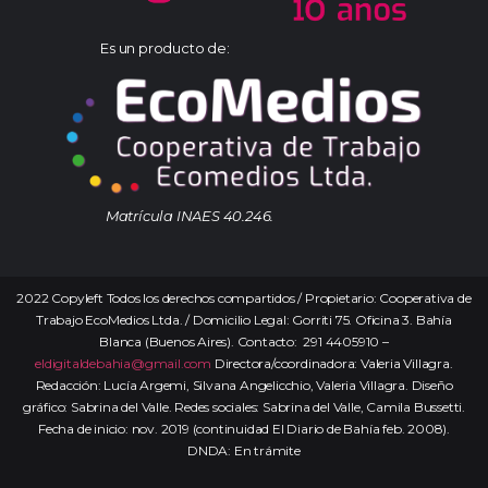
Es un producto de:
Matrícula INAES 40.246.
2022 Copyleft Todos los derechos compartidos / Propietario: Cooperativa de
Trabajo EcoMedios Ltda. / Domicilio Legal: Gorriti 75. Oficina 3. Bahía
Blanca (Buenos Aires). Contacto: 291 4405910 –
eldigitaldebahia@gmail.com
Directora/coordinadora: Valeria Villagra.
Redacción: Lucía Argemi, Silvana Angelicchio, Valeria Villagra. Diseño
gráfico: Sabrina del Valle. Redes sociales: Sabrina del Valle, Camila Bussetti.
Fecha de inicio: nov. 2019 (continuidad El Diario de Bahía feb. 2008).
DNDA: En trámite