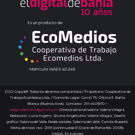
Es un producto de:
Matrícula INAES 40.246.
2022 Copyleft Todos los derechos compartidos / Propietario: Cooperativa de
Trabajo EcoMedios Ltda. / Domicilio Legal: Gorriti 75. Oficina 3. Bahía
Blanca (Buenos Aires). Contacto: 291 4405910 –
eldigitaldebahia@gmail.com
Directora/coordinadora: Valeria Villagra.
Redacción: Lucía Argemi, Silvana Angelicchio, Valeria Villagra. Diseño
gráfico: Sabrina del Valle. Redes sociales: Sabrina del Valle, Camila Bussetti.
Fecha de inicio: nov. 2019 (continuidad El Diario de Bahía feb. 2008).
DNDA: En trámite