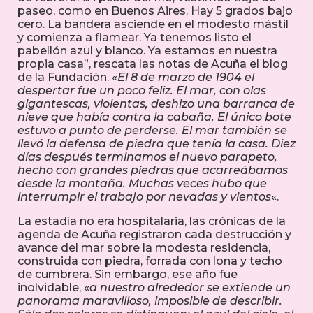
paseo, como en Buenos Aires. Hay 5 grados bajo
cero. La bandera asciende en el modesto mástil
y comienza a flamear. Ya tenemos listo el
pabellón azul y blanco. Ya estamos en nuestra
propia casa”, rescata las notas de Acuña el blog
de la Fundación. «
El 8 de marzo de 1904 el
despertar fue un poco feliz. El mar, con olas
gigantescas, violentas, deshizo una barranca de
nieve que había contra la cabaña. El único bote
estuvo a punto de perderse. El mar también se
llevó la defensa de piedra que tenía la casa. Diez
días después terminamos el nuevo parapeto,
hecho con grandes piedras que acarreábamos
desde la montaña. Muchas veces hubo que
interrumpir el trabajo por nevadas y vientos
«.
La estadía no era hospitalaria, las crónicas de la
agenda de Acuña registraron cada destrucción y
avance del mar sobre la modesta residencia,
construida con piedra, forrada con lona y techo
de cumbrera. Sin embargo, ese año fue
inolvidable, «
a nuestro alrededor se extiende un
panorama maravilloso, imposible de describir.