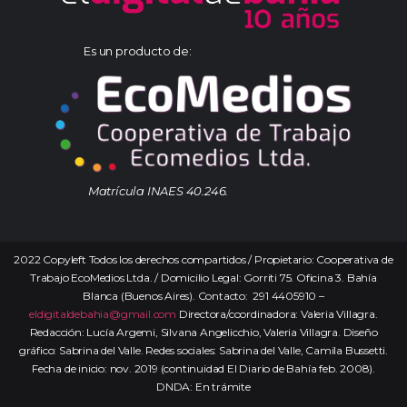
Es un producto de:
Matrícula INAES 40.246.
2022 Copyleft Todos los derechos compartidos / Propietario: Cooperativa de
Trabajo EcoMedios Ltda. / Domicilio Legal: Gorriti 75. Oficina 3. Bahía
Blanca (Buenos Aires). Contacto: 291 4405910 –
eldigitaldebahia@gmail.com
Directora/coordinadora: Valeria Villagra.
Redacción: Lucía Argemi, Silvana Angelicchio, Valeria Villagra. Diseño
gráfico: Sabrina del Valle. Redes sociales: Sabrina del Valle, Camila Bussetti.
Fecha de inicio: nov. 2019 (continuidad El Diario de Bahía feb. 2008).
DNDA: En trámite