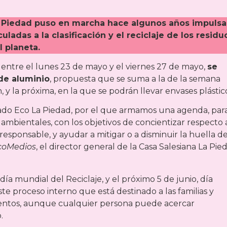
a Piedad puso en marcha hace algunos años impuls
ladas a la clasificación y el reciclaje de los residu
 planeta.
entre el lunes 23 de mayo y el viernes 27 de mayo,
se
de aluminio
, propuesta que se suma a la de la semana
, y la próxima, en la que se podrán llevar envases plástic
do Eco La Piedad, por el que armamos una agenda, par
s ambientales, con los objetivos de concientizar respecto 
esponsable, y ayudar a mitigar o a disminuir la huella d
coMedios
, el director general de la Casa Salesiana La Pie
ía mundial del Reciclaje, y el próximo 5 de junio, día
 proceso interno que está destinado a las familias y
ientos, aunque cualquier persona puede acercar
.