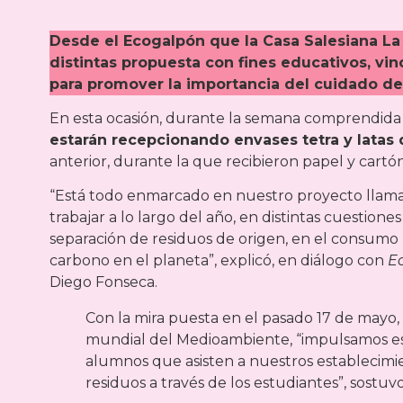
Desde el Ecogalpón que la Casa Salesiana L
distintas propuesta con fines educativos, vincu
para promover la importancia del cuidado del
En esta ocasión, durante la semana comprendida 
estarán recepcionando envases tetra y latas 
anterior, durante la que recibieron papel y cartón
“Está todo enmarcado en nuestro proyecto llama
trabajar a lo largo del año, en distintas cuestione
separación de residuos de origen, en el consumo r
carbono en el planeta”, explicó, en diálogo con
E
Diego Fonseca.
Con la mira puesta en el pasado 17 de mayo, d
mundial del Medioambiente, “impulsamos este
alumnos que asisten a nuestros establecim
residuos a través de los estudiantes”, sostuvo