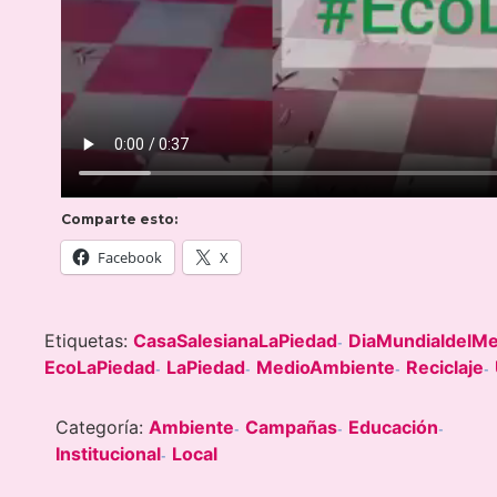
Comparte esto:
Facebook
X
Etiquetas:
CasaSalesianaLaPiedad
DiaMundialdelM
-
EcoLaPiedad
LaPiedad
MedioAmbiente
Reciclaje
-
-
-
-
Categoría:
Ambiente
Campañas
Educación
-
-
-
Institucional
Local
-