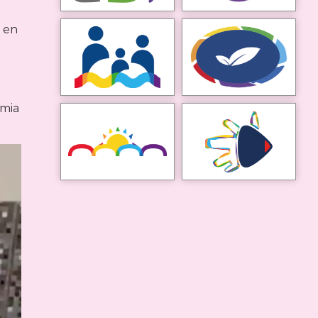
s en
emia