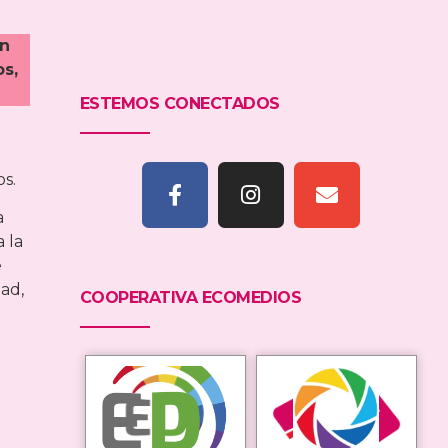
an
os,
ESTEMOS CONECTADOS
os.
a
a la
e
dad,
COOPERATIVA ECOMEDIOS