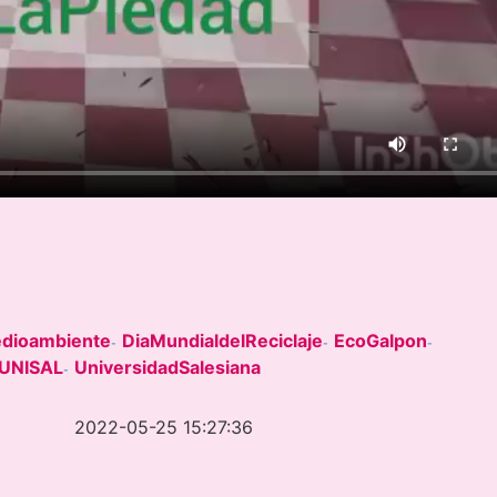
edioambiente
DiaMundialdelReciclaje
EcoGalpon
-
-
-
UNISAL
UniversidadSalesiana
-
2022-05-25 15:27:36