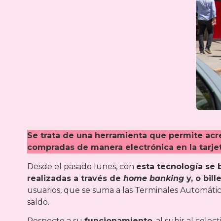
Se trata de una herramienta que permite acred
compradas de manera electrónica en la tarje
Desde el pasado lunes, con
esta tecnología se b
realizadas a través de
home banking
y, o bill
usuarios, que se suma a las Terminales Automáti
saldo.
Respecto a su
funcionamiento
, al subir al cole