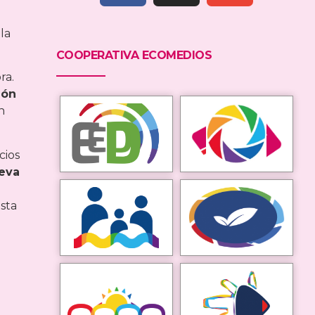
la
COOPERATIVA ECOMEDIOS
ra.
ión
n
cios
eva
osta