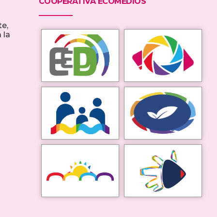
COOPERATIVA ECOMEDIOS
te,
 la