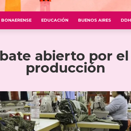
 BONAERENSE
EDUCACIÓN
BUENOS AIRES
DDH
bate abierto por el 
producción