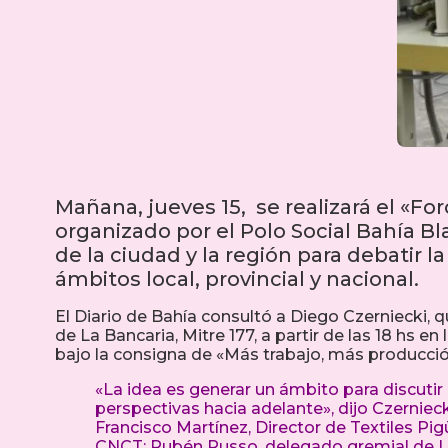
Mañana, jueves 15, se realizará el «Fo
organizado por el Polo Social Bahía B
de la ciudad y la región para debatir la
ámbitos local, provincial y nacional.
El Diario de Bahía consultó a Diego Czerniecki, q
de La Bancaria, Mitre 177, a partir de las 18 hs e
bajo la consigna de «Más trabajo, más producci
«La idea es generar un ámbito para discutir l
perspectivas hacia adelante», dijo Czernieck
Francisco Martínez, Director de Textiles Pi
CNCT; Rubén Russo, delegado gremial de Uni