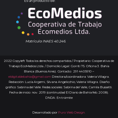
Es un producto de:
Matrícula INAES 40.246.
2022 Copyleft Todos los derechos compartidos / Propietario: Cooperativa de
Trabajo EcoMedios Ltda. / Domicilio Legal: Gorriti 75. Oficina 3. Bahía
Blanca (Buenos Aires). Contacto: 291 4405910 –
eldigitaldebahia@gmail.com
Directora/coordinadora: Valeria Villagra.
Redacción: Lucía Argemi, Silvana Angelicchio, Valeria Villagra. Diseño
gráfico: Sabrina del Valle. Redes sociales: Sabrina del Valle, Camila Bussetti.
Fecha de inicio: nov. 2019 (continuidad El Diario de Bahía feb. 2008).
DNDA: En trámite
Desarrollado por
Puro Web Design.