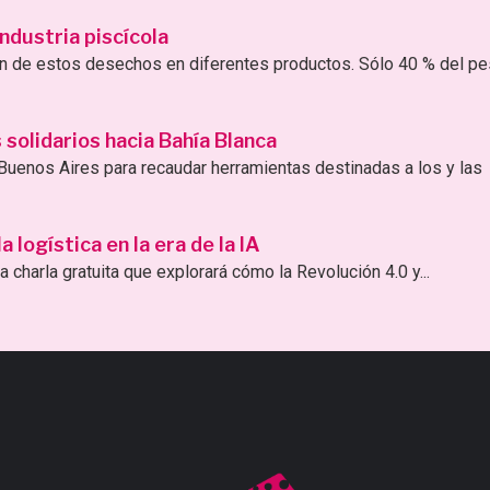
ndustria piscícola
ión de estos desechos en diferentes productos. Sólo 40 % del p
solidarios hacia Bahía Blanca
uenos Aires para recaudar herramientas destinadas a los y las
logística en la era de la IA
 charla gratuita que explorará cómo la Revolución 4.0 y...