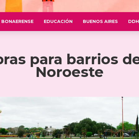
 BONAERENSE
EDUCACIÓN
BUENOS AIRES
DDH
ras para barrios de
Noroeste