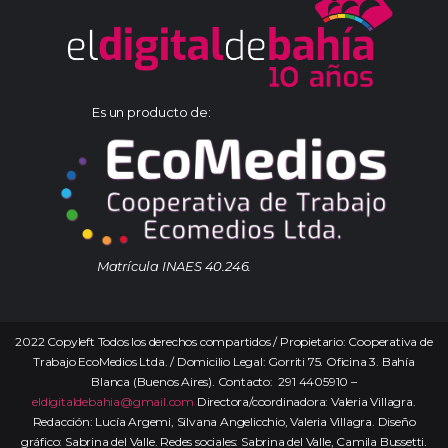
Es un producto de:
Matrícula INAES 40.246.
2022 Copyleft Todos los derechos compartidos / Propietario: Cooperativa de
Trabajo EcoMedios Ltda. / Domicilio Legal: Gorriti 75. Oficina 3. Bahía
Blanca (Buenos Aires). Contacto: 291 4405910 –
eldigitaldebahia@gmail.com
Directora/coordinadora: Valeria Villagra.
Redacción: Lucía Argemi, Silvana Angelicchio, Valeria Villagra. Diseño
gráfico: Sabrina del Valle. Redes sociales: Sabrina del Valle, Camila Bussetti.