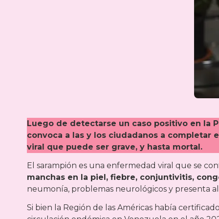
Luego de detectarse un caso positivo en la P
convoca a las y los ciudadanos a completar
viral que puede ser grave, y hasta mortal.
El sarampión es una enfermedad viral que se conta
manchas en la piel, fiebre, conjuntivitis, cong
neumonía, problemas neurológicos y presenta alt
Si bien la Región de las Américas había certificado