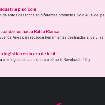
ndustria piscícola
ión de estos desechos en diferentes productos. Sólo 40 % del p
solidarios hacia Bahía Blanca
uenos Aires para recaudar herramientas destinadas a los y las
logística en la era de la IA
 charla gratuita que explorará cómo la Revolución 4.0 y...