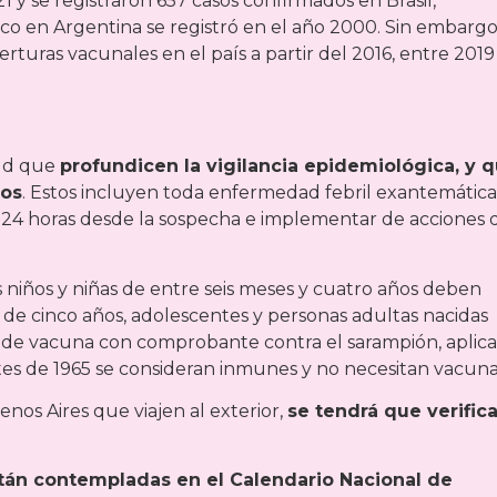
y se registraron 657 casos confirmados en Brasil,
co en Argentina se registró en el año 2000. Sin embargo
rturas vacunales en el país a partir del 2016, entre 2019
alud que
profundicen la vigilancia epidemiológica, y 
sos
. Estos incluyen toda enfermedad febril exantemática,
s 24 horas desde la sospecha e implementar de acciones 
s niños y niñas de entre seis meses y cuatro años deben
es de cinco años, adolescentes y personas adultas nacidas
 de vacuna con comprobante contra el sarampión, aplic
tes de 1965 se consideran inmunes y no necesitan vacuna
enos Aires que viajen al exterior,
se tendrá que verifica
están contempladas en el Calendario Nacional de