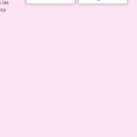
 las
ete
-