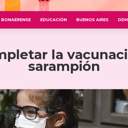
 BONAERENSE
EDUCACIÓN
BUENOS AIRES
DDH
mpletar la vacunaci
sarampión