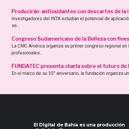
Producirán antioxidantes con descartes de la i
Investigadores del INTA estudian el potencial de aplicac
se...
Congreso Sudamericano de la Belleza con fines 
La CMC América organiza su primer congreso regional en B
profesionales...
FUNDATEC presenta charla sobre el futuro de la 
En el marco de su 35° aniversario, la fundación organiza una
El Digital de Bahía es una producción