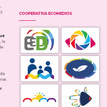
,
 y
COOPERATIVA ECOMEDIOS
que
 la
de
ada
rse.
r