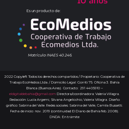
Es un producto de:
Matrícula INAES 40.246.
2022 Copyleft Todos los derechos compartidos / Propietario: Cooperativa de
Trabajo EcoMedios Ltda. / Domicilio Legal: Gorriti 75. Oficina 3. Bahía
Blanca (Buenos Aires). Contacto: 291 4405910 –
eldigitaldebahia@gmail.com
Directora/coordinadora: Valeria Villagra.
Redacción: Lucía Argemi, Silvana Angelicchio, Valeria Villagra. Diseño
gráfico: Sabrina del Valle. Redes sociales: Sabrina del Valle, Camila Bussetti.
Fecha de inicio: nov. 2019 (continuidad El Diario de Bahía feb. 2008).
DNDA: En trámite