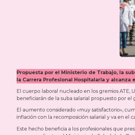
Propuesta por el Ministerio de Trabajo, la s
la Carrera Profesional Hospitalaria y alcanza e
El cuerpo laboral nucleado en los gremios ATE, 
beneficiarán de la suba salarial propuesto por el 
El aumento considerado «muy satisfactorio», cum
inflación con la recomposición salarial y va en el
Este hecho beneficia a los profesionales que prest