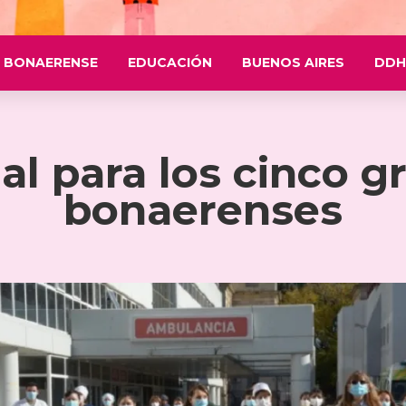
 BONAERENSE
EDUCACIÓN
BUENOS AIRES
DDH
al para los cinco g
bonaerenses