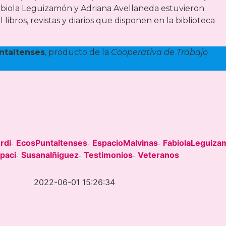
Fabiola Leguizamón y Adriana Avellaneda estuvieron
ibros, revistas y diarios que disponen en la biblioteca
ntaltenses
, producto de la
Cooperativa de Trabajo
rdi
EcosPuntaltenses
EspacioMalvinas
FabiolaLeguiza
-
-
-
paci
SusanaIñiguez
Testimonios
Veteranos
-
-
-
2022-06-01 15:26:34