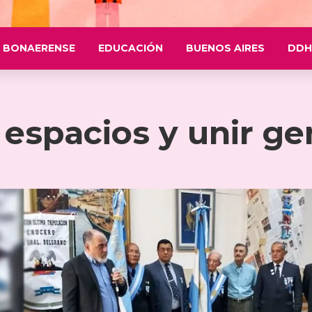
 BONAERENSE
EDUCACIÓN
BUENOS AIRES
DDH
 espacios y unir g