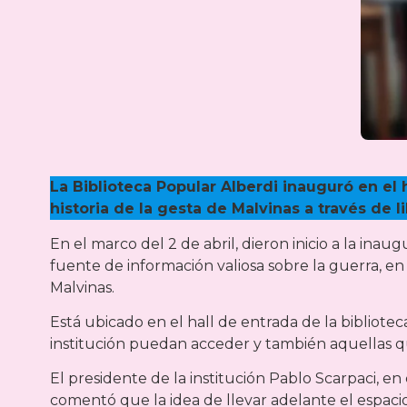
La Biblioteca Popular Alberdi inauguró en el 
historia de la gesta de Malvinas a través de l
En el marco del 2 de abril, dieron inicio a la inau
fuente de información valiosa sobre la guerra, en 
Malvinas.
Está ubicado en el hall de entrada de la bibliote
institución puedan acceder y también aquellas q
El presidente de la institución Pablo Scarpaci, 
comentó que la idea de llevar adelante el espac