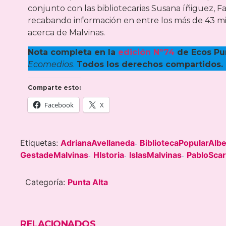
conjunto con las bibliotecarias Susana íñiguez, 
recabando información en entre los más de 43 mil l
acerca de Malvinas.
Nota completa en la
edición Nº74
de Ecos Pu
Ecomedios
.
Todos los derechos compartidos.
Comparte esto:
Facebook
X
Etiquetas:
AdrianaAvellaneda
BibliotecaPopularAlbe
-
GestadeMalvinas
HIstoria
IslasMalvinas
PabloScar
-
-
-
Categoría:
Punta Alta
RELACIONADOS