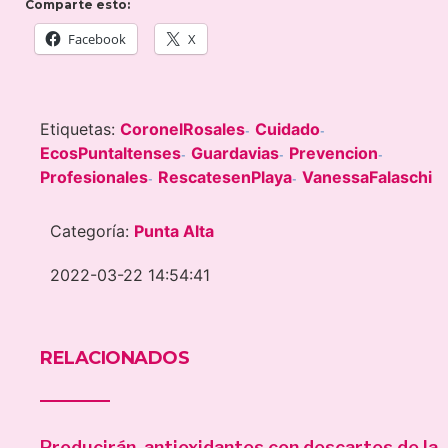
Comparte esto:
Facebook
X
Etiquetas:
CoronelRosales
Cuidado
-
-
EcosPuntaltenses
Guardavias
Prevencion
-
-
-
Profesionales
RescatesenPlaya
VanessaFalaschi
-
-
Categoría:
Punta Alta
2022-03-22 14:54:41
RELACIONADOS
Producirán antioxidantes con descartes de la