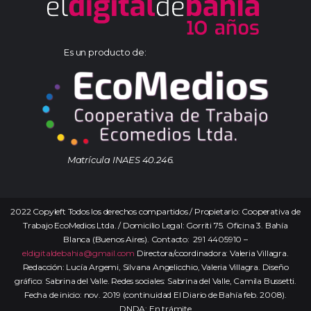
Es un producto de:
Matrícula INAES 40.246.
2022 Copyleft Todos los derechos compartidos / Propietario: Cooperativa de
Trabajo EcoMedios Ltda. / Domicilio Legal: Gorriti 75. Oficina 3. Bahía
Blanca (Buenos Aires). Contacto: 291 4405910 –
eldigitaldebahia@gmail.com
Directora/coordinadora: Valeria Villagra.
Redacción: Lucía Argemi, Silvana Angelicchio, Valeria Villagra. Diseño
gráfico: Sabrina del Valle. Redes sociales: Sabrina del Valle, Camila Bussetti.
Fecha de inicio: nov. 2019 (continuidad El Diario de Bahía feb. 2008).
DNDA: En trámite