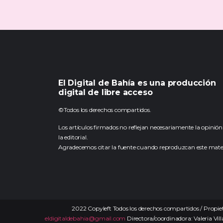
El Digital de Bahía es una producción
digital de libre acceso
©Todos los derechos compartidos.
Los artículos firmados no reflejan necesariamente la opinión
la editorial.
Agradecemos citar la fuente cuando reproduzcan este mater
2022 Copyleft Todos los derechos compartidos / Propiet
eldigitaldebahia@gmail.com
Directora/coordinadora: Valeria Vill