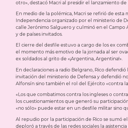
otro», destacó Macri al presidir el lanzamiento de
En medio de la polémica, Macri se refirió de est
Independencia organizado por el ministerio de De
calle Jerónimo Salguero y culminó en el Campo Ar
y de países invitados.
El cierre del desfile estuvo a cargo de los ex co
el momento más emotivo de la jornada al ser ova
ex soldados al grito de «¡Argentina, Argentina!».
En declaraciones a radio Belgrano, Rico defendió ho
invitación del ministerio de Defensa y defendió 
Alfonsín sino también el rol del Ejército «contra l
«Los que combatimos contra los ingleses o contr
los cuestionamientos que generó su participación
«no sólo» puede estar en un desfile militar sino q
Al repudio por la participación de Rico se sumó e
deploró a través de las redes sociales la asistencia