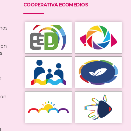
COOPERATIVA ECOMEDIOS
a
inos
ron
s
e
con
e
e