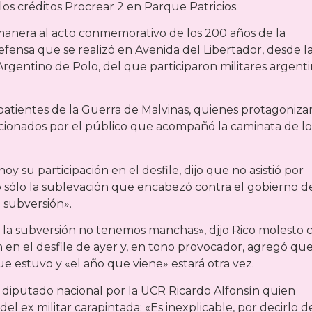
 los créditos Procrear 2 en Parque Patricios.
a manera al acto conmemorativo de los 200 años de la
fensa que se realizó en Avenida del Libertador, desde l
gentino de Polo, del que participaron militares argent
mbatientes de la Guerra de Malvinas, quienes protagoniza
cionados por el público que acompañó la caminata de lo
y su participación en el desfile, dijo que no asistió por
no sólo la sublevación que encabezó contra el gobierno d
a subversión».
a la subversión no tenemos manchas», djjo Rico molesto 
 en el desfile de ayer y, en tono provocador, agregó qu
ue estuvo y «el año que viene» estará otra vez.
l diputado nacional por la UCR Ricardo Alfonsín quien
 del ex militar carapintada: «Es inexplicable, por decirlo d