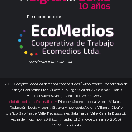
Es un producto de:
Matrícula INAES 40.246.
2022 Copyleft Todos los derechos compartidos / Propietario: Cooperativa de
Trabajo EcoMedios Ltda. / Domicilio Legal: Gorriti 75. Oficina 3. Bahía
Blanca (Buenos Aires). Contacto: 291 4405910 –
eldigitaldebahia@gmail.com
Directora/coordinadora: Valeria Villagra.
Redacción: Lucía Argemi, Silvana Angelicchio, Valeria Villagra. Diseño
gráfico: Sabrina del Valle. Redes sociales: Sabrina del Valle, Camila Bussetti.
Fecha de inicio: nov. 2019 (continuidad El Diario de Bahía feb. 2008).
DNDA: En trámite