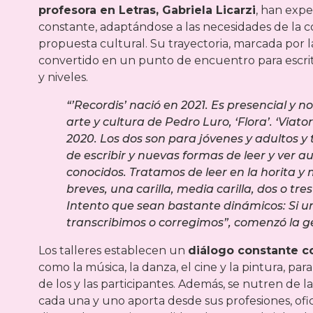
profesora en Letras, Gabriela Licarzi
, han exp
constante, adaptándose a las necesidades de la
propuesta cultural. Su trayectoria, marcada por la
convertido en un punto de encuentro para escrito
y niveles.
“’Recordis’ nació en 2021. Es presencial y 
arte y cultura de Pedro Luro, ‘Flora’. ‘Viato
2020. Los dos son para jóvenes y adultos 
de escribir y nuevas formas de leer y ver a
conocidos. Tratamos de leer en la horita y
breves, una carilla, media carilla, dos o tre
Intento que sean bastante dinámicos: Si u
transcribimos o corregimos”, comenzó la g
Los talleres establecen un
diálogo constante co
como la música, la danza, el cine y la pintura, par
de los y las participantes. Además, se nutren de l
cada una y uno aporta desde sus profesiones, oficio