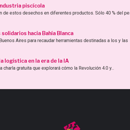
ndustria piscícola
ión de estos desechos en diferentes productos. Sólo 40 % del p
solidarios hacia Bahía Blanca
uenos Aires para recaudar herramientas destinadas a los y las
logística en la era de la IA
 charla gratuita que explorará cómo la Revolución 4.0 y...