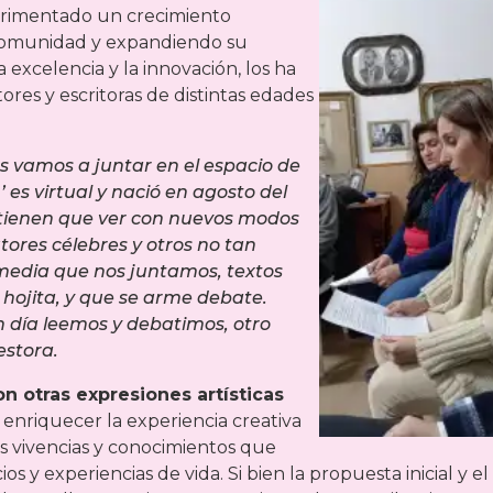
erimentado un crecimiento
 comunidad y expandiendo su
 excelencia y la innovación, los ha
res y escritoras de distintas edades
nos vamos a juntar en el espacio de
r’ es virtual y nació en agosto del
y tienen que ver con nuevos modos
utores célebres y otros no tan
 media que nos juntamos, textos
s hojita, y que se arme debate.
n día leemos y debatimos, otro
estora.
n otras expresiones artísticas
a enriquecer la experiencia creativa
as vivencias y conocimientos que
s y experiencias de vida. Si bien la propuesta inicial y el