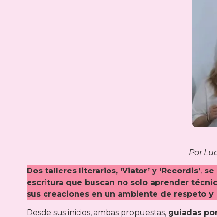
Por Lu
Dos talleres literarios, ‘Viator’ y ‘Recordis’,
escritura que buscan no solo aprender técnic
sus creaciones en un ambiente de respeto y 
Desde sus inicios, ambas propuestas,
guiadas por