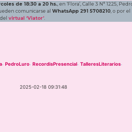
coles de 18:30 a 20 hs.
, en ‘Flora’, Calle 3 N° 1225, Pedr
 pueden comunicarse al
WhatsApp 291 5708210
, o por el
 del
virtual ‘Viator’
.
a
PedroLuro
RecordisPresencial
TalleresLiterarios
-
-
-
-
2025-02-18 09:31:48