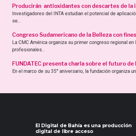
Producirán antioxidantes con descartes de la i
Investigadores del INTA estudian el potencial de aplicac
se...
Congreso Sudamericano de la Belleza con fines 
La CMC América organiza su primer congreso regional en B
profesionales...
FUNDATEC presenta charla sobre el futuro de la 
En el marco de su 35° aniversario, la fundación organiza una
El Digital de Bahía es una producción
digital de libre acceso