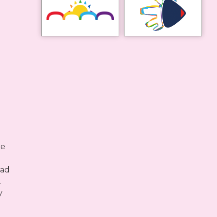
ue
dad
.
y