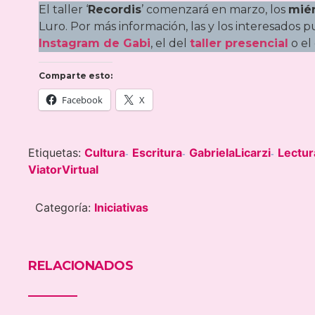
El taller ‘
Recordis
’ comenzará en marzo, los
miér
Luro. Por más información, las y los interesados
Instagram de Gabi
, el del
taller presencial
o el
Comparte esto:
Facebook
X
Etiquetas:
Cultura
Escritura
GabrielaLicarzi
Lectur
-
-
-
ViatorVirtual
Categoría:
Iniciativas
RELACIONADOS