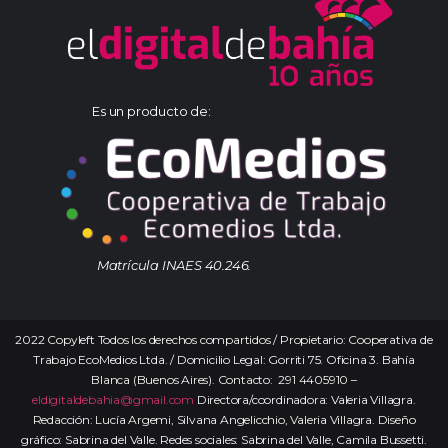
Es un producto de:
Matrícula INAES 40.246.
2022 Copyleft Todos los derechos compartidos / Propietario: Cooperativa de
Trabajo EcoMedios Ltda. / Domicilio Legal: Gorriti 75. Oficina 3. Bahía
Blanca (Buenos Aires). Contacto: 291 4405910 –
eldigitaldebahia@gmail.com
Directora/coordinadora: Valeria Villagra.
Redacción: Lucía Argemi, Silvana Angelicchio, Valeria Villagra. Diseño
gráfico: Sabrina del Valle. Redes sociales: Sabrina del Valle, Camila Bussetti.