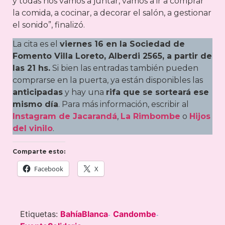
y todas nos vamos a juntar, vamos a ir a comprar
la comida, a cocinar, a decorar el salón, a gestionar
el sonido”, finalizó.
La cita es el
viernes 16 en la Sociedad de
Fomento Villa Loreto, Alberdi 2565, a partir de
las 21 hs.
Si bien las entradas también pueden
comprarse en la puerta, ya están disponibles las
anticipadas
y hay una
rifa que se sorteará ese
mismo día
. Para más información, escribir al
Instagram de Jacarandá
,
La Rimbombe
o
Hijos
del vinilo
.
Comparte esto:
Facebook
X
Etiquetas:
BahíaBlanca
Candombe
-
-