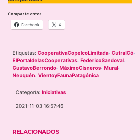
Comparte esto:
Facebook
X
Etiquetas:
CooperativaCopelcoLimitada
CutralCó
-
-
ElPortaldelasCooperativas
FedericoSandoval
-
-
GustavoBerrondo
MáximoCisneros
Mural
-
-
-
Neuquén
VientoyFaunaPatagónica
-
Categoría:
Iniciativas
2021-11-03 16:57:46
RELACIONADOS