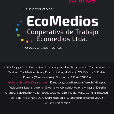
Es un producto de:
Matrícula INAES 40.246.
2022 Copyleft Todos los derechos compartidos / Propietario: Cooperativa de
Trabajo EcoMedios Ltda. / Domicilio Legal: Gorriti 75. Oficina 3. Bahía
Blanca (Buenos Aires). Contacto: 291 4405910 –
eldigitaldebahia@gmail.com
Directora/coordinadora: Valeria Villagra.
Redacción: Lucía Argemi, Silvana Angelicchio, Valeria Villagra. Diseño
gráfico: Sabrina del Valle. Redes sociales: Sabrina del Valle, Camila Bussetti.
Fecha de inicio: nov. 2019 (continuidad El Diario de Bahía feb. 2008).
DNDA: En trámite