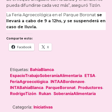
pueda difundirse cada vez más”, aseguró Tizón.
La Feria Agroecológica en el Parque Boronat
se
llevará a cabo de 9 a 12hs, y se suspenderá en
caso de lluvia.
Comparte esto:
Facebook
X
Etiquetas:
BahíaBlanca
-
EspacioTrabajoSoberaníaAlimentaria
ETSA
-
-
FeriaAgroecológica
INTAABordenave
-
-
INTABahiaBlanca
ParqueBoronat
Productores
-
-
-
RodrigoTizón
Rukan
SoberaníaAlimentaria
-
-
Categoría:
Iniciativas